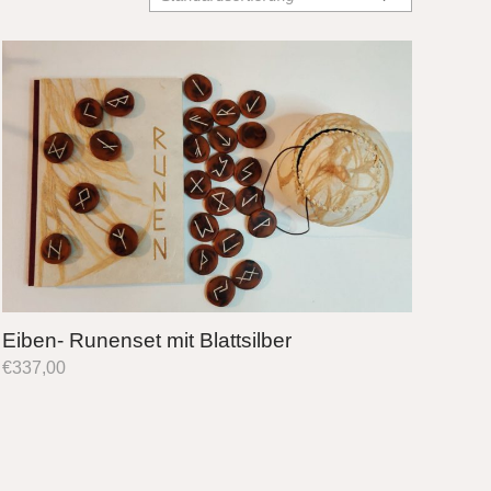
Eiben- Runenset mit Blattsilber
€
337,00