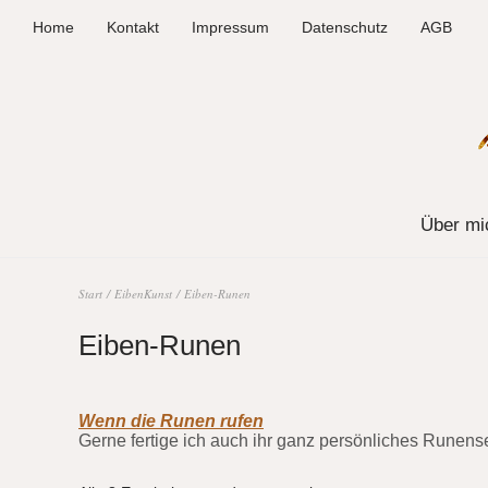
Home
Kontakt
Impressum
Datenschutz
AGB
Über mi
Start
/
EibenKunst
/ Eiben-Runen
Eiben-Runen
Wenn die Runen rufen
Gerne fertige ich auch ihr ganz persönliches Runens