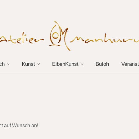
ch
Kunst
EibenKunst
Butoh
Veranst
et auf Wunsch an!