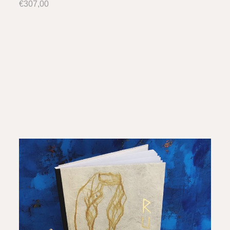
€
307,00