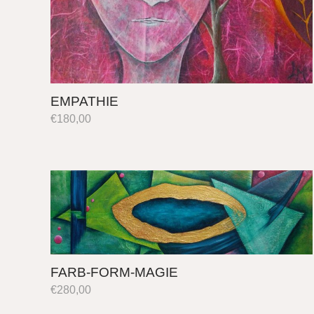
EMPATHIE
€
180,00
FARB-FORM-MAGIE
€
280,00