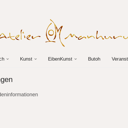
ch
Kunst
EibenKunst
Butoh
Veranst
ngen
deninformationen