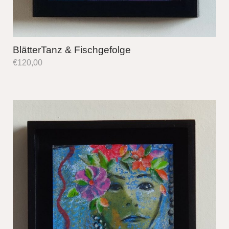
BlätterTanz & Fischgefolge
€
120,00