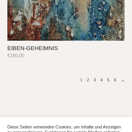
EIBEN-GEHEIMNIS
€
180,00
1
2
3
4
5
6
→
Diese Seiten verwenden Cookies, um Inhalte und Anzeigen
fb
instag