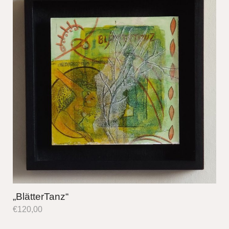
„BlätterTanz“
€
120,00