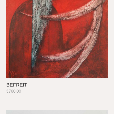
BEFREIT
€
760,00