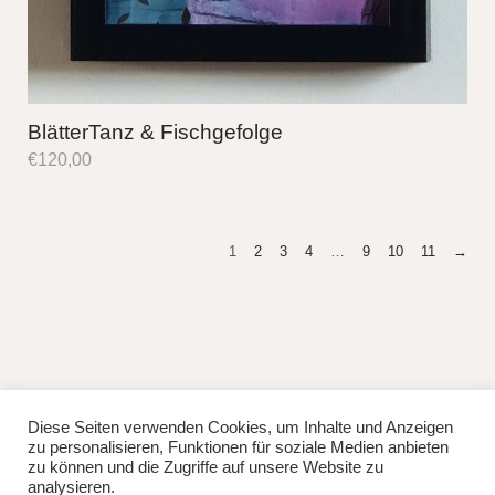
BlätterTanz & Fischgefolge
€
120,00
1
2
3
4
…
9
10
11
→
Diese Seiten verwenden Cookies, um Inhalte und Anzeigen
fb
instag
zu personalisieren, Funktionen für soziale Medien anbieten
© 2026
Lisa Manhuru.
Powered by
WordPress
zu können und die Zugriffe auf unsere Website zu
Theme: Weta von
Elmastudio
.
analysieren.