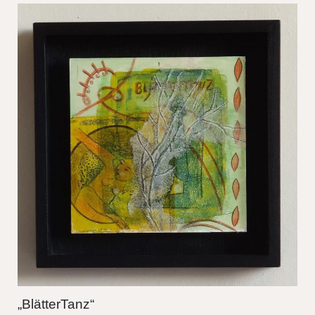
„BlätterTanz“