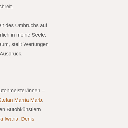
hreit.
eit des Umbruchs auf
rlich in meine Seele,
aum, stellt Wertungen
 Ausdruck.
utohmeister/innen –
tefan Marria Marb
,
den Butohkünstlern
i Iwana
,
Denis