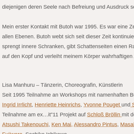
diejenigen deren Seele nach Befreiung und Ausdruck sc
Mein erster Kontakt mit Butoh war 1995. Es war eine Z
allen Ebenen. Butoh webt sich seit dieser Zeit kontinuie
sprengt innere Schranken, gibt Schattenseiten einen R
auf den Kopf und verleiht meinem Körper wahrhaftigen
Lisa Manhuru – Tänzerin, Choreografin, Künstlerin
Seit 1995 Teilnahme an Workshops mit namenhaften B
Ingrid Irrlicht
,
Henriette Heinrichs
,
Yvonne Pouget
und
S
Teilnahme am ex…it”11 Projekt auf
Schloß Bröllin
mit 
Atsushi Takenouchi
,
Ken Mai,
Alessandro Pintus
,
Masak