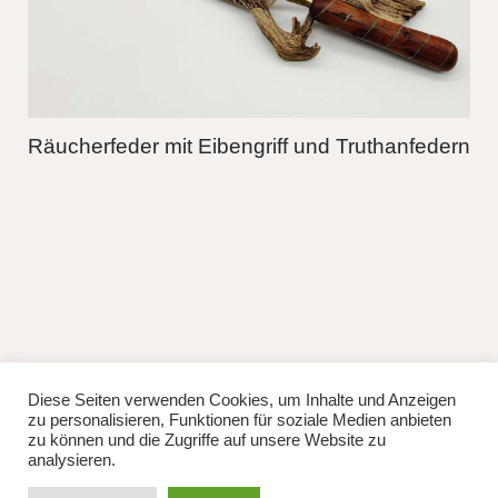
Räucherfeder mit Eibengriff und Truthanfedern
Diese Seiten verwenden Cookies, um Inhalte und Anzeigen
fb
instag
zu personalisieren, Funktionen für soziale Medien anbieten
© 2026
Lisa Manhuru.
Powered by
WordPress
zu können und die Zugriffe auf unsere Website zu
Theme: Weta von
Elmastudio
.
analysieren.