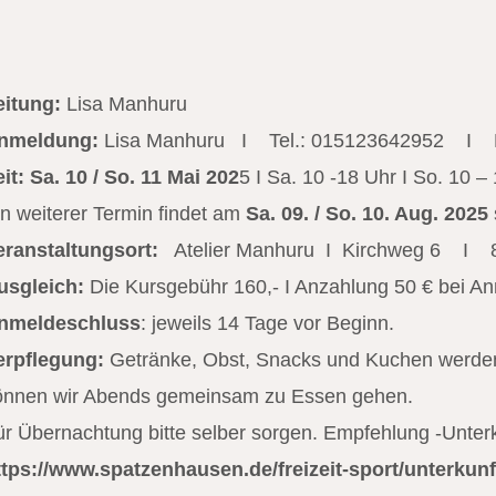
eitung:
Lisa Manhuru
nmeldung:
Lisa Manhuru I Tel.: 015123642952 I 
it:
Sa. 10 / So. 11 Mai 202
5 I Sa. 10 -18 Uhr I So. 10 –
in weiterer Termin findet am
Sa. 09. / So. 10. Aug. 2025
eranstaltungsort:
Atelier Manhuru I Kirchweg 6 I 8
usgleich:
Die Kursgebühr 160,- I Anzahlung 50 € bei A
nmeldeschluss
: jeweils 14 Tage vor Beginn.
erpflegung:
Getränke, Obst, Snacks und Kuchen werden
önnen wir Abends gemeinsam zu Essen gehen.
ür Übernachtung bitte selber sorgen. Empfehlung -Unte
ttps://www.spatzenhausen.de/freizeit-sport/unterkunf