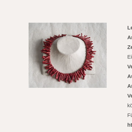
L
A
Ze
E
V
A
A
V
k
F
h