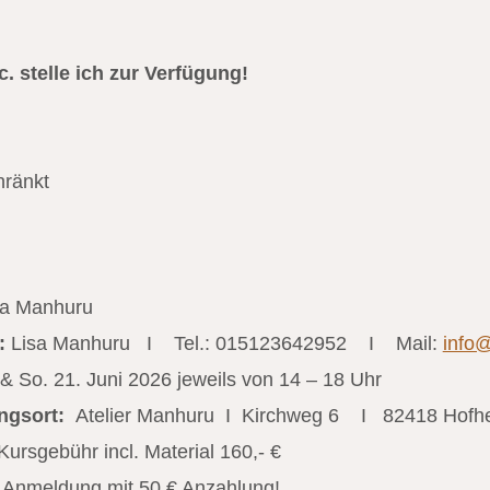
c. stelle ich zur Verfügung!
hränkt
sa Manhuru
:
Lisa Manhuru I Tel.: 015123642952 I Mail:
info
& So. 21. Juni 2026 jeweils von 14 – 18 Uhr
ngsort:
Atelier Manhuru I Kirchweg 6 I 82418 Hofhe
ursgebühr incl. Material 160,- €
e Anmeldung mit 50 € Anzahlung!