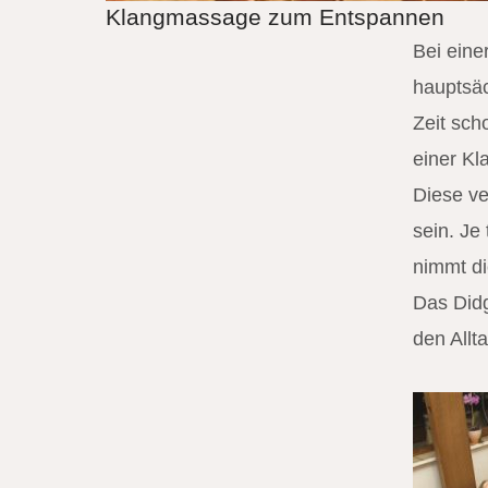
Klangmassage zum Entspannen
Bei ein
hauptsä
Zeit sch
einer Kl
Diese ve
sein. Je
nimmt di
Das Didg
den Allta