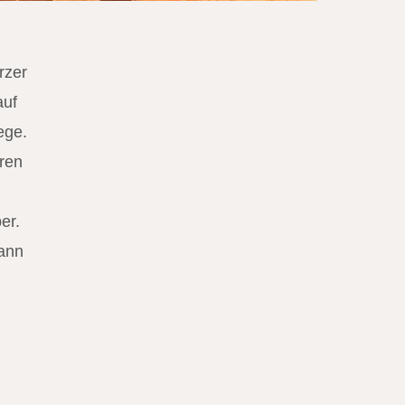
rzer
auf
ege.
üren
er.
kann