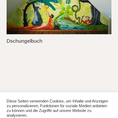
Dschungelbuch
Diese Seiten verwenden Cookies, um Inhalte und Anzeigen
fb
instag
zu personalisieren, Funktionen für soziale Medien anbieten
© 2026
Lisa Manhuru.
Powered by
WordPress
zu können und die Zugriffe auf unsere Website zu
Theme: Weta von
Elmastudio
.
analysieren.