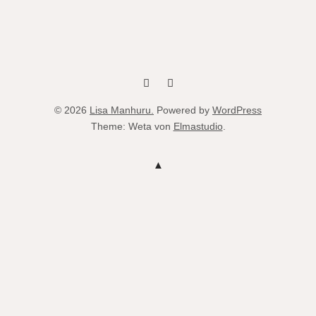
fb
instag
© 2026
Lisa Manhuru.
Powered by
WordPress
Theme: Weta von
Elmastudio
.