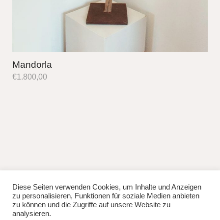
Mandorla
€
1.800,00
Diese Seiten verwenden Cookies, um Inhalte und Anzeigen
fb
instag
zu personalisieren, Funktionen für soziale Medien anbieten
© 2026
Lisa Manhuru.
Powered by
WordPress
zu können und die Zugriffe auf unsere Website zu
Theme: Weta von
Elmastudio
.
analysieren.