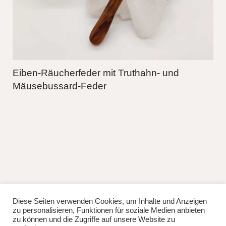
Eiben-Räucherfeder mit Truthahn- und
Mäusebussard-Feder
Diese Seiten verwenden Cookies, um Inhalte und Anzeigen
fb
instag
zu personalisieren, Funktionen für soziale Medien anbieten
© 2026
Lisa Manhuru.
Powered by
WordPress
zu können und die Zugriffe auf unsere Website zu
Theme: Weta von
Elmastudio
.