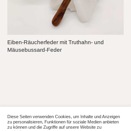
Eiben-Räucherfeder mit Truthahn- und
Mäusebussard-Feder
Diese Seiten verwenden Cookies, um Inhalte und Anzeigen
fb
instag
zu personalisieren, Funktionen für soziale Medien anbieten
© 2026
Lisa Manhuru.
Powered by
WordPress
zu können und die Zugriffe auf unsere Website zu
Theme: Weta von
Elmastudio
.