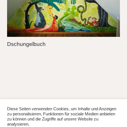
Dschungelbuch
Diese Seiten verwenden Cookies, um Inhalte und Anzeigen
fb
instag
zu personalisieren, Funktionen für soziale Medien anbieten
© 2026
Lisa Manhuru.
Powered by
WordPress
zu können und die Zugriffe auf unsere Website zu
Theme: Weta von
Elmastudio
.
analysieren.