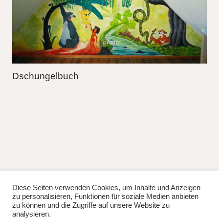
Dschungelbuch
Diese Seiten verwenden Cookies, um Inhalte und Anzeigen
fb
instag
zu personalisieren, Funktionen für soziale Medien anbieten
© 2026
Lisa Manhuru.
Powered by
WordPress
zu können und die Zugriffe auf unsere Website zu
Theme: Weta von
Elmastudio
.
analysieren.