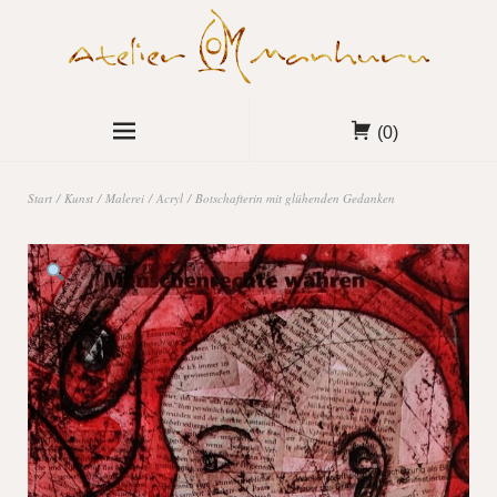
(0)
Start
/
Kunst
/
Malerei
/
Acryl
/ Botschafterin mit glühenden Gedanken