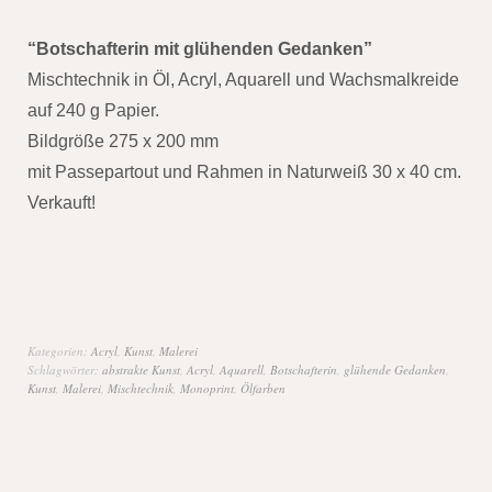
“Botschafterin mit glühenden Gedanken”
Mischtechnik in Öl, Acryl, Aquarell und Wachsmalkreide
auf 240 g Papier.
Bildgröße 275 x 200 mm
mit Passepartout und Rahmen in Naturweiß 30 x 40 cm.
Verkauft!
Kategorien:
Acryl
,
Kunst
,
Malerei
Schlagwörter:
abstrakte Kunst
,
Acryl
,
Aquarell
,
Botschafterin
,
glühende Gedanken
,
Kunst
,
Malerei
,
Mischtechnik
,
Monoprint
,
Ölfarben