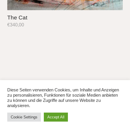
The Cat
€
340,00
Diese Seiten verwenden Cookies, um Inhalte und Anzeigen
fb
instag
zu personalisieren, Funktionen für soziale Medien anbieten
© 2026
Lisa Manhuru.
Powered by
WordPress
zu können und die Zugriffe auf unsere Website zu
Theme: Weta von
Elmastudio
.
analysieren.
Cookie Settings
Accept All