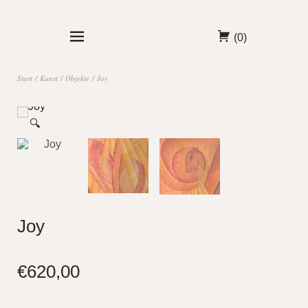
(0)
Start
/
Kunst
/
Objekte
/ Joy
🔍
Joy
€
620,00