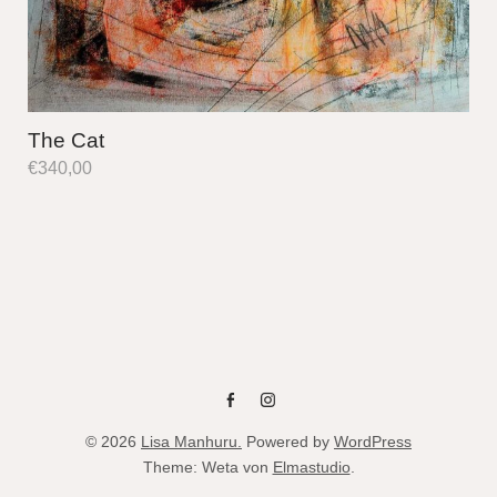
The Cat
€
340,00
fb
instag
© 2026
Lisa Manhuru.
Powered by
WordPress
Theme: Weta von
Elmastudio
.