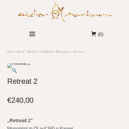
(0)
Start
/
Kunst
/
Malerei
/
Gelliprint / Monoprint
/ Retreat 2
Retreat 2
€
240,00
„Retread 2“
Monoprint in Öl auf 360 g Papier