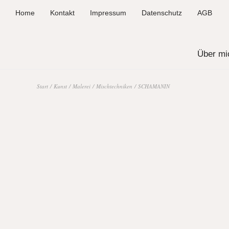
Home
Kontakt
Impressum
Datenschutz
AGB
Über mi
Start
/
Kunst
/
Malerei
/
Mischtechniken
/ SCHAMANIN