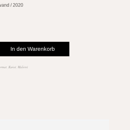
wand / 2020
In den Warenkorb
ormat
,
Kunst
,
Malerei