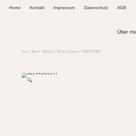
Home
Kontakt
Impressum
Datenschutz
AGB
Über mi
Start
/
Kunst
/
Malerei
/
Kleines Format
/ SEHNSUCHT
🔍