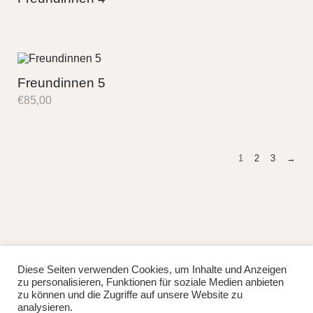
Freundinnen 5
€
85,00
1
2
3
→
Diese Seiten verwenden Cookies, um Inhalte und Anzeigen
fb
instag
zu personalisieren, Funktionen für soziale Medien anbieten
© 2026
Lisa Manhuru.
Powered by
WordPress
zu können und die Zugriffe auf unsere Website zu
Theme: Weta von
Elmastudio
.
analysieren.