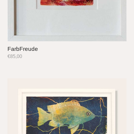
FarbFreude
€
85,00