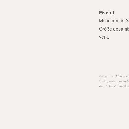
Fisch 1
Monoprint in Ac
Größe gesamt:
verk.
Kategorien:
Kleines F
Schlagwörter:
abstrak
Kunst
,
Kunst
,
Künstler