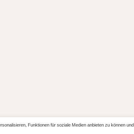
ess
Theme: Weta von
Elmastudio
.
sonalisieren, Funktionen für soziale Medien anbieten zu können und