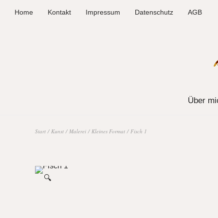
Home
Kontakt
Impressum
Datenschutz
AGB
Über mi
Start
/
Kunst
/
Malerei
/
Kleines Format
/ Fisch 1
🔍