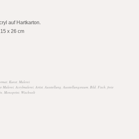
ryl auf Hartkarton.
15 x 26 cm
ormat
,
Kunst
,
Malerei
te Malerei
,
Acrylmalerei
,
Artist
,
Ausstellung
,
Ausstellungsraum
,
Bild
,
Fisch
,
freie
in
,
Monoprint
,
Wischwelt