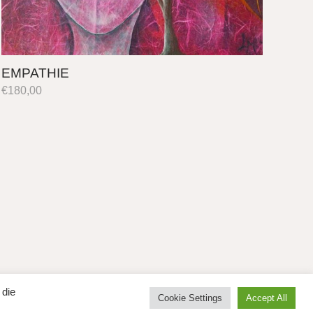
EMPATHIE
€
180,00
 die
fb
instag
Cookie Settings
Accept All