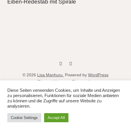
Eiben-Redestab mit Spirale
fb
instag
© 2026
Lisa Manhuru.
Powered by
WordPress
Theme: Weta von
Elmastudio
.
Diese Seiten verwenden Cookies, um Inhalte und Anzeigen
zu personalisieren, Funktionen für soziale Medien anbieten
zu können und die Zugriffe auf unsere Website zu
analysieren.
Cookie Settings
Accept All