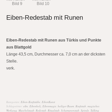
Eiben-Redestab mit Runen
Eiben-Redestab mit Runen aus Türkis und Punkte
aus Blattgold
Länge 43,5 cm, Durchmesser ca. 7,0 cm an der dicksten
Stelle.
verk.
Kategorien:
Eiben-Kraftstäbe
,
EibenKunst
Schlagwörter:
eibe
,
Eibenholz
,
Eibenmagie
,
heiliger Baum
,
Kraftstab
,
magisches
Werkzeug
,
Muschelstaub
,
Redestab
,
Ritualstab
,
Schamanenstab
,
Spirale
,
Talking