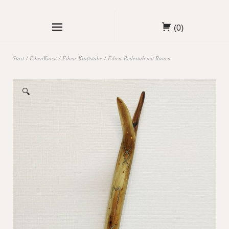
(0)
Start
/
EibenKunst
/
Eiben-Kraftstäbe
/ Eiben-Redestab mit Runen
🔍