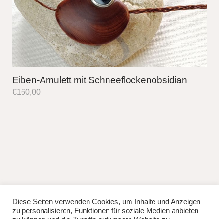
Eiben-Amulett mit Schneeflockenobsidian
€
160,00
Diese Seiten verwenden Cookies, um Inhalte und Anzeigen
fb
instag
zu personalisieren, Funktionen für soziale Medien anbieten
© 2026
Lisa Manhuru.
Powered by
WordPress