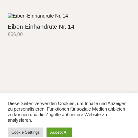
Eiben-Einhandrute Nr. 14
€
66,00
Diese Seiten verwenden Cookies, um Inhalte und Anzeigen
fb
instag
zu personalisieren, Funktionen für soziale Medien anbieten
© 2026
Lisa Manhuru.
Powered by
WordPress
zu können und die Zugriffe auf unsere Website zu
Theme: Weta von
Elmastudio
.
analysieren.
Cookie Settings
Accept All