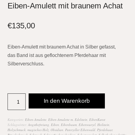
Eiben-Amulett mit braunem Achat
€
135,00
Eiben-Amulett mit braunem Achat in Silber gefasst,
das Band ist aus geflochtenem Pferdehaar mit
Silberverschluss.
In den Warenkorb
Kategorien:
Eiben-Amulette
,
Eiben-Amulette m. Edelstein
,
EibenKunst
Schlagwörter:
Angstbefreiung
,
Eiben
,
Eibenbaum
,
Eibenwurzel
,
Heilstein
,
Holzschmuck
,
magisches Holz
,
Obsidian
,
Paterzeller Eibenwald
,
Pferdehaar
,
Ritualschmuck
,
Schmuck
,
Schneeflockenobsidian
,
Schutzamulett
,
Selbstheilungskräfte
,