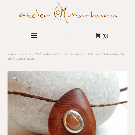
(0)
Start
/
EibenKunst
/
Eiben-Amulette
/
Eiben-Amulette m. Edelstein
/ Eiben-Amulett
mit braunem Achat