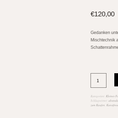
€
120,00
Gedanken unte
Mischtechnik a
Schattenrahme
Kategorien:
Kleines F
Schlagwörter:
abstrak
zum Kaufen
,
Kunstfre