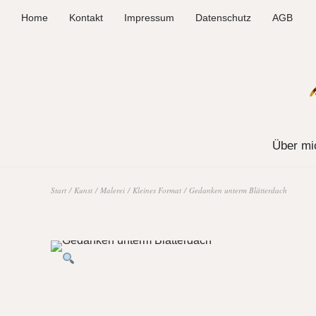
Home
Kontakt
Impressum
Datenschutz
AGB
Über mi
Start
/
Kunst
/
Malerei
/
Kleines Format
/ Gedanken unterm Blätterdach