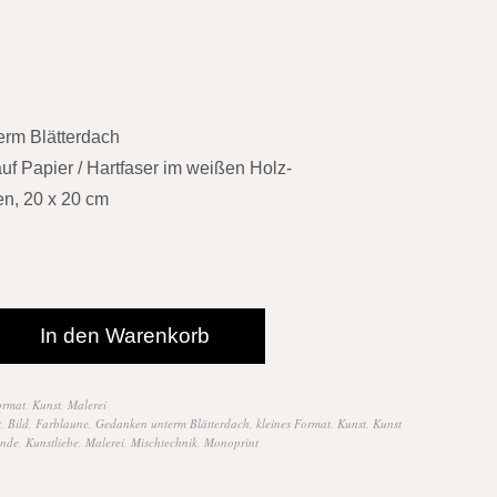
rm Blätterdach
uf Papier / Hartfaser im weißen Holz-
n, 20 x 20 cm
In den Warenkorb
ormat
,
Kunst
,
Malerei
t
,
Bild
,
Farblaune
,
Gedanken unterm Blätterdach
,
kleines Format
,
Kunst
,
Kunst
unde
,
Kunstliebe
,
Malerei
,
Mischtechnik
,
Monoprint