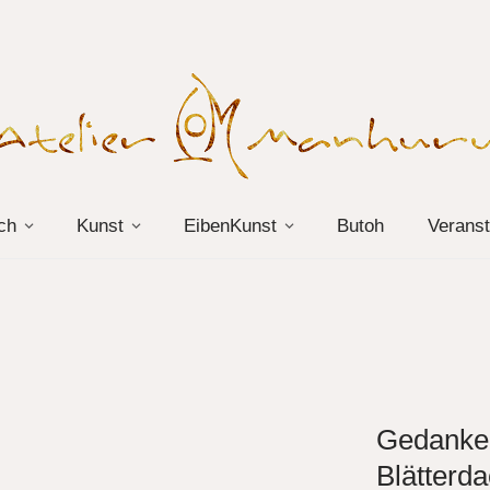
ch
Kunst
EibenKunst
Butoh
Veranst
Gedanke
Blätterd