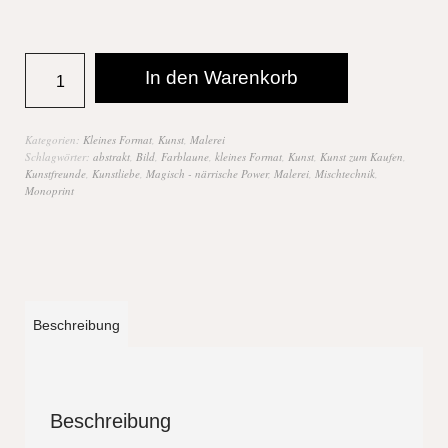
In den Warenkorb
Kategorien:
Kleines Format
,
Kunst
,
Malerei
Schlagwörter:
abstrakt
,
Bild
,
Farblaune
,
kleines Format
,
Kunst
,
Kunst zum Kaufen
,
Kunstfreunde
,
Kunstliebe
,
Magisch - närrische Power
,
Malerei
,
Mischtechnik
,
Monoprint
Beschreibung
Beschreibung