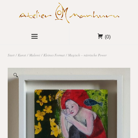
(0)
Start
/
Kunst
/
Malerei
/
Kleines Format
/ Magisch – närrische Power
🔍