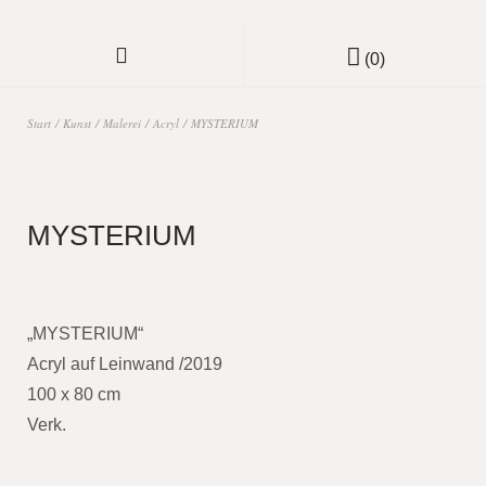
(0)
Start
/
Kunst
/
Malerei
/
Acryl
/ MYSTERIUM
MYSTERIUM
„MYSTERIUM“
Acryl auf Leinwand /2019
100 x 80 cm
Verk.