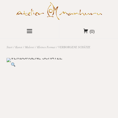
(0)
Start
/
Kunst
/
Malerei
/
Kleines Format
/ VERBORGENE SCHÄTZE