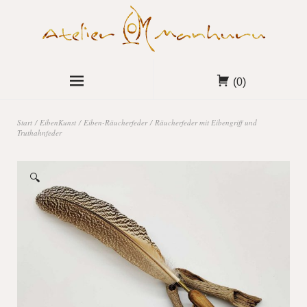
(0)
Start
/
EibenKunst
/
Eiben-Räucherfeder
/ Räucherfeder mit Eibengriff und
Truthahnfeder
🔍