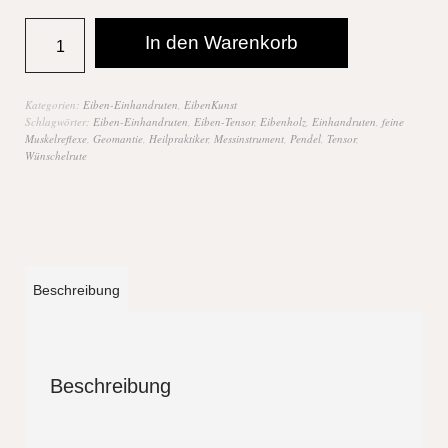
In den Warenkorb
Kategorien:
Eiben-Einhandruten
,
EibenKunst
Schlagwörter:
Eiben-Einhandruten
,
Eiben-Tensor
,
Eibenholz
,
Einhandruten
,
feine
Muskelreflexe
,
Geomantie
,
Heilpraktiker
,
Messinstrument
,
Pendel
,
Tensor
,
Wünschelrute
Beschreibung
Beschreibung