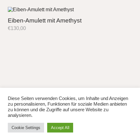
Eiben-Amulett mit Amethyst
€
130,00
Diese Seiten verwenden Cookies, um Inhalte und Anzeigen
fb
instag
zu personalisieren, Funktionen für soziale Medien anbieten
© 2026
Lisa Manhuru.
Powered by
WordPress
zu können und die Zugriffe auf unsere Website zu
Theme: Weta von
Elmastudio
.
analysieren.
Cookie Settings
Accept All