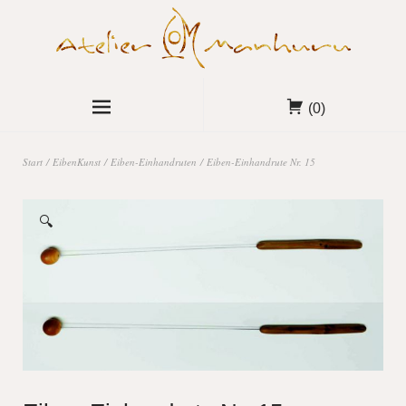
(0)
Start
/
EibenKunst
/
Eiben-Einhandruten
/ Eiben-Einhandrute Nr. 15
🔍