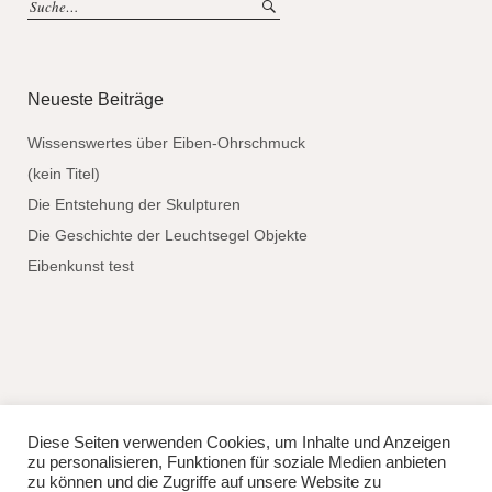
Neueste Beiträge
Wissenswertes über Eiben-Ohrschmuck
(kein Titel)
Die Entstehung der Skulpturen
Die Geschichte der Leuchtsegel Objekte
Eibenkunst test
Diese Seiten verwenden Cookies, um Inhalte und Anzeigen
fb
instag
zu personalisieren, Funktionen für soziale Medien anbieten
© 2026
Lisa Manhuru.
Powered by
WordPress
zu können und die Zugriffe auf unsere Website zu