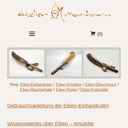
(0)
Shop:
Eiben-Einhandruten
I
Eiben-Amulette
I
Eiben-Ohrschmuck
I
Eiben-Räucherfeder
I
Eiben-Runen
I
Eiben-Kraftstäbe
Gebrauchsanleitung der Eiben-Einhandruten
Wissenswertes über Eiben – Amulette