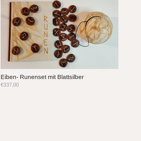
Eiben- Runenset mit Blattsilber
€
337,00