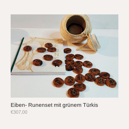
Eiben- Runenset mit grünem Türkis
€
307,00