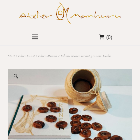
(0)
Start
/
EibenKunst
/
Eiben-Runen
/ Eiben- Runenset mit grünem Türkis
🔍