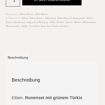
Kategorien:
Eiben-Runen
,
EibenKunst
Schlagwörter:
Eiben
,
Eiben-Runen
,
Eibenholz
,
EibenKunst Schlagwörter: Eiben
,
Freya
,
Lapislazuli
,
magisches Werkzeug
,
Odin
,
Orakel
,
raunen
,
Runen
,
Runenmagie
,
Runenzauber
,
Türkis
,
Vor Eiben kann kein Zauber bleiben
Beschreibung
Beschreibung
Eiben-
Runenset mit grünem Türkis