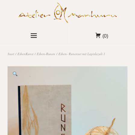
(0)
Start
/
EibenKunst
/
Eiben-Runen
/ Eiben- Runenset mit Lapislazuli 1