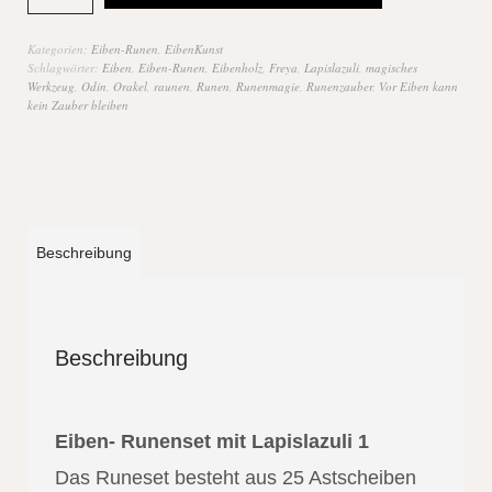
Kategorien:
Eiben-Runen
,
EibenKunst
Schlagwörter:
Eiben
,
Eiben-Runen
,
Eibenholz
,
Freya
,
Lapislazuli
,
magisches
Werkzeug
,
Odin
,
Orakel
,
raunen
,
Runen
,
Runenmagie
,
Runenzauber
,
Vor Eiben kann
kein Zauber bleiben
Beschreibung
Beschreibung
Eiben- Runenset mit Lapislazuli 1
Das Runeset besteht aus 25 Astscheiben