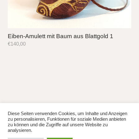
Eiben-Amulett mit Baum aus Blattgold 1
€
140,00
Diese Seiten verwenden Cookies, um Inhalte und Anzeigen
fb
instag
zu personalisieren, Funktionen für soziale Medien anbieten
© 2026
Lisa Manhuru.
Powered by
WordPress
zu können und die Zugriffe auf unsere Website zu
Theme: Weta von
Elmastudio
.
analysieren.