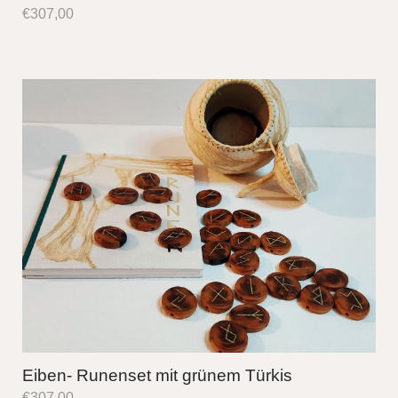
€
307,00
Eiben- Runenset mit grünem Türkis
€
307,00