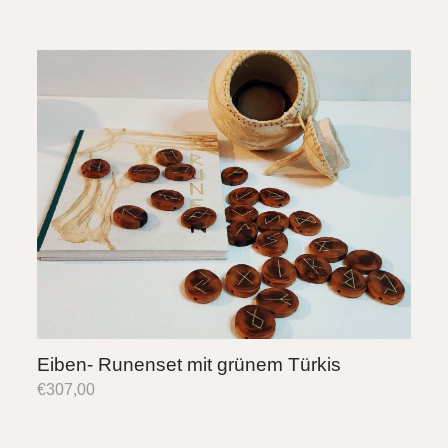
Eiben- Runenset mit grünem Türkis
€
307,00