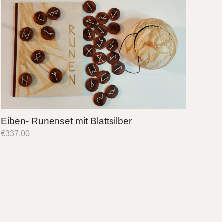
Eiben- Runenset mit Blattsilber
€
337,00