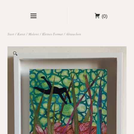
(0)
Start
/
Kunst
/
Malerei
/
Kleines Format
/ Abtauchen
🔍