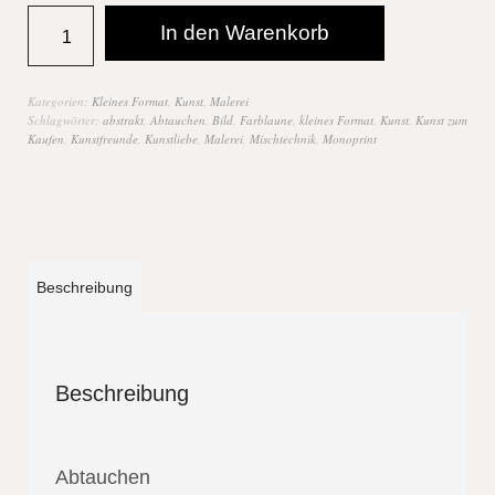
In den Warenkorb
Kategorien:
Kleines Format
,
Kunst
,
Malerei
Schlagwörter:
abstrakt
,
Abtauchen
,
Bild
,
Farblaune
,
kleines Format
,
Kunst
,
Kunst zum
Kaufen
,
Kunstfreunde
,
Kunstliebe
,
Malerei
,
Mischtechnik
,
Monoprint
Beschreibung
Beschreibung
Abtauchen