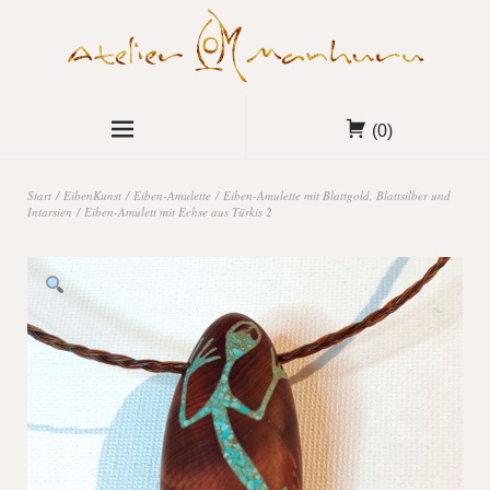
(0)
Start
/
EibenKunst
/
Eiben-Amulette
/
Eiben-Amulette mit Blattgold, Blattsilber und
Intarsien
/ Eiben-Amulett mit Echse aus Türkis 2