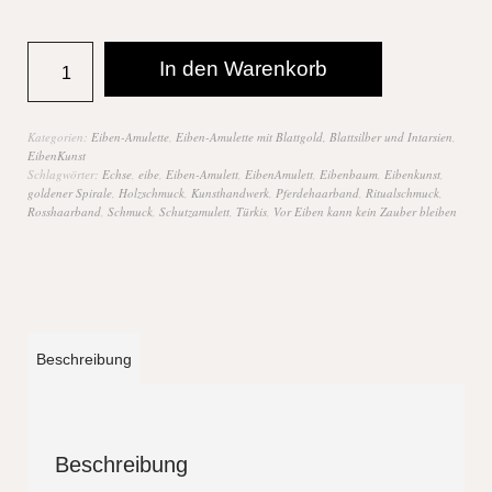
In den Warenkorb
Kategorien:
Eiben-Amulette
,
Eiben-Amulette mit Blattgold, Blattsilber und Intarsien
,
EibenKunst
Schlagwörter:
Echse
,
eibe
,
Eiben-Amulett
,
EibenAmulett
,
Eibenbaum
,
Eibenkunst
,
goldener Spirale
,
Holzschmuck
,
Kunsthandwerk
,
Pferdehaarband
,
Ritualschmuck
,
Rosshaarband
,
Schmuck
,
Schutzamulett
,
Türkis
,
Vor Eiben kann kein Zauber bleiben
Beschreibung
Beschreibung