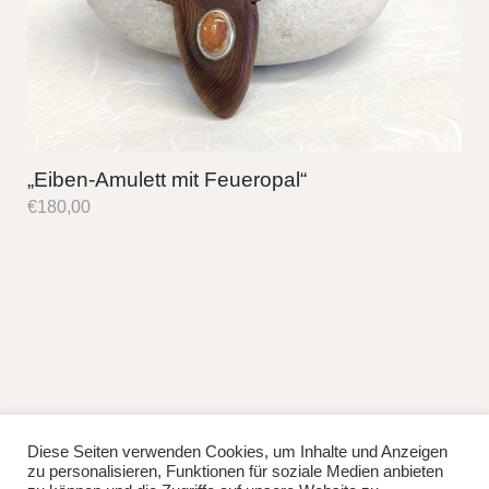
„Eiben-Amulett mit Feueropal“
€
180,00
Diese Seiten verwenden Cookies, um Inhalte und Anzeigen
fb
instag
zu personalisieren, Funktionen für soziale Medien anbieten
© 2026
Lisa Manhuru.
Powered by
WordPress