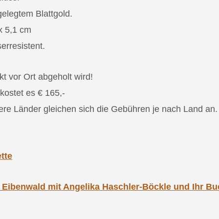
gelegtem Blattgold.
x 5,1 cm
erresistent.
t vor Ort abgeholt wird!
kostet es € 165,-
ere Länder gleichen sich die Gebühren je nach Land an. 
tte
 Eibenwald mit Angelika Haschler-Böckle und Ihr B