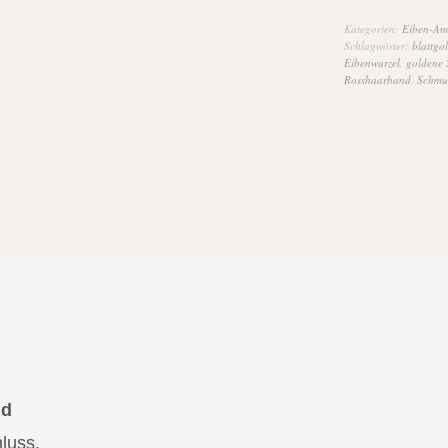
Kategorien:
Eiben-Amu
Schlagwörter:
blattgo
Eibenwurzel
,
goldene 
Rosshaarband
,
Schmu
ld
luss.