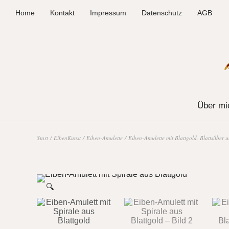
Home
Kontakt
Impressum
Datenschutz
AGB
Über mi
Start
/
EibenKunst
/
Eiben-Amulette
/
Eiben-Amulette mit Blattgold, Blattsilber 
🔍