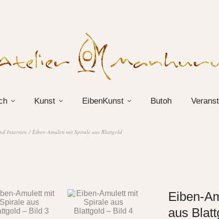
ch
Kunst
EibenKunst
Butoh
Veranst
und Intarsien
/ Eiben-Amulett mit Spirale aus Blattgold
Eiben-Am
aus Blatt