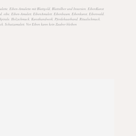
lette
,
Eiben-Amulette mit Blattgold, Blattsilber und Intarsien
,
EibenKunst
ld
,
eibe
,
Eiben-Amulett
,
EibenAmulett
,
Eibenbaum
,
Eibenkunst
,
Eibenwald
,
Spirale
,
Holzschmuck
,
Kunsthandwerk
,
Pferdehaarband
,
Ritualschmuck
,
ck
,
Schutzamulett
,
Vor Eiben kann kein Zauber bleiben