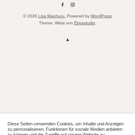
fb
instag
© 2026
Lisa Manhuru.
Powered by
WordPress
Theme: Weta von
Elmastudio
.
Diese Seiten verwenden Cookies, um Inhalte und Anzeigen
zu personalisieren, Funktionen für soziale Medien anbieten
zu können und die Zugriffe auf unsere Website zu