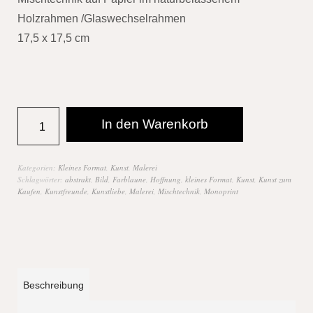
Holzrahmen /Glaswechselrahmen
17,5 x 17,5 cm
In den Warenkorb
Kategorien:
Kleines Format
,
Kunst
,
Malerei
Schlagwörter:
abstrakt
,
Bild
,
Farblaune
,
Hoffnung
,
kleines Format
,
Kunst
,
Kunst zum
Kaufen
,
Kunstfreunde
,
Kunstliebe
,
Malerei
,
Mischtechnik
,
Monoprint
Beschreibung