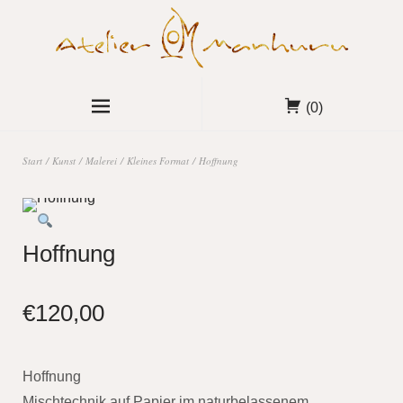
(0)
Start
/
Kunst
/
Malerei
/
Kleines Format
/ Hoffnung
Hoffnung
€
120,00
Hoffnung
Mischtechnik auf Papier im naturbelassenem