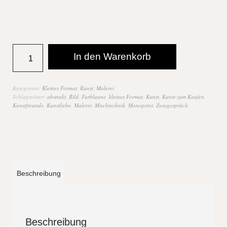
In den Warenkorb
Kategorien:
Kleines Format
,
Kunst
,
Malerei
Schlagwörter:
abstrakt
,
Bild
,
Farblaune
,
kleines Format
,
Kunst
,
Kunst zum Kaufen
,
Kunstfreunde
,
Kunstliebe
,
Malerei
,
Mischtechnik
,
Monoprint
,
Zwiegespräch
Beschreibung
Beschreibung