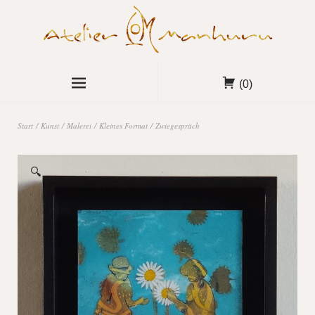
(0)
Start
/
Kunst
/
Malerei
/
Kleines Format
/ Zwiegespräch
🔍