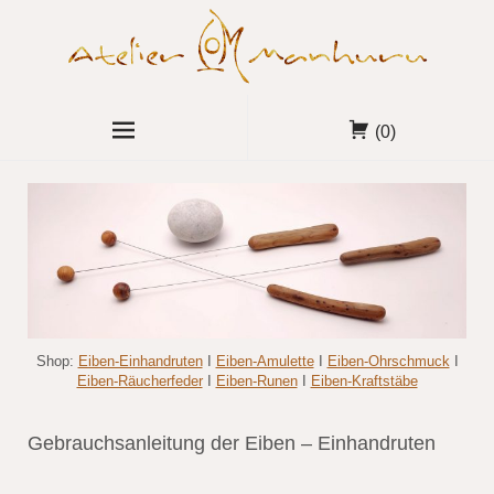
(0)
Shop:
Eiben-Einhandruten
I
Eiben-Amulette
I
Eiben-Ohrschmuck
I
Eiben-Räucherfeder
I
Eiben-Runen
I
Eiben-Kraftstäbe
Gebrauchsanleitung der Eiben – Einhandruten