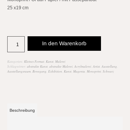
25 x19 cm
In den Warenkorb
Kategorien:
Kleines Format
,
Kunst
,
Malerei
Schlagwörter:
abstrakte Kunst
,
abstrakte Malerei
,
Acrylmalerei
,
Artist
,
Ausstellung
,
Ausstellungsraum
,
Bewegung
,
Exhibition
,
Kunst
,
Magenta
,
Monoprint
,
Schwarz
Beschreibung