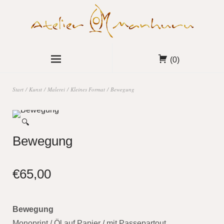
(0)
Start
/
Kunst
/
Malerei
/
Kleines Format
/ Bewegung
🔍
Bewegung
€
65,00
Bewegung
Monoprint / Öl auf Papier / mit Passepartout