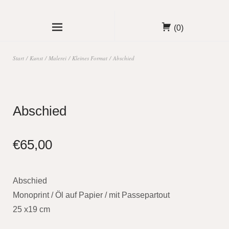
(0)
Start
/
Kunst
/
Malerei
/
Kleines Format
/ Abschied
Abschied
€
65,00
Abschied
Monoprint / Öl auf Papier / mit Passepartout
25 x19 cm