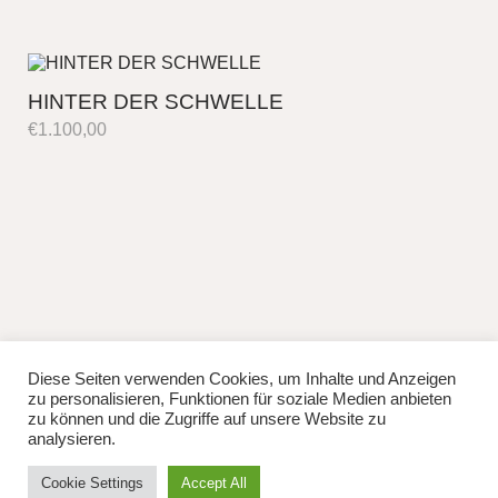
HINTER DER SCHWELLE
€
1.100,00
Diese Seiten verwenden Cookies, um Inhalte und Anzeigen
fb
instag
zu personalisieren, Funktionen für soziale Medien anbieten
© 2026
Lisa Manhuru.
Powered by
WordPress
zu können und die Zugriffe auf unsere Website zu
Theme: Weta von
Elmastudio
.
analysieren.
Cookie Settings
Accept All