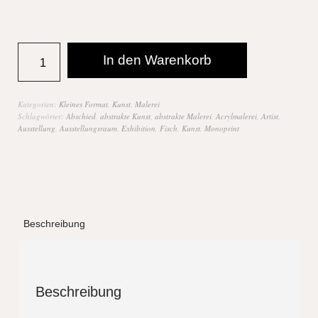
In den Warenkorb
Kategorien:
Kleines Format
,
Kunst
,
Malerei
Schlagwörter:
Abschied
,
abstrakte Kunst
,
abstrakte Malerei
,
Acrylmalerei
,
Artist
,
Ausstellung
,
Ausstellungsraum
,
Exhibition
,
Fisch
,
Kunst
,
Monoprint
Beschreibung
Beschreibung