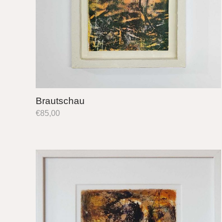
Brautschau
€
85,00